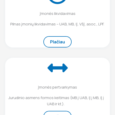
Įmonės likvidavimas
Pilnas įmonių likvidavimas – UAB, MB, IĮ, VšĮ, asoc., LPF.
Plačiau
Įmonės pertvarkymas
Jurudinio asmens formos keitimas (MB į UAB, IĮ į MB, IĮ į
UAB ir kt.).