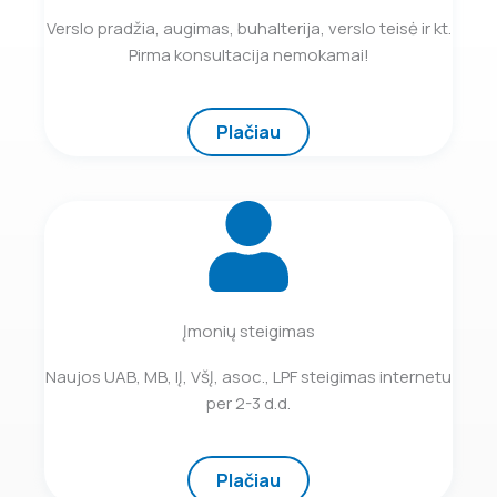
Verslo pradžia, augimas, buhalterija, verslo teisė ir kt.
Pirma konsultacija nemokamai!
Plačiau
Įmonių steigimas
Naujos UAB, MB, IĮ, VšĮ, asoc., LPF steigimas internetu
per 2-3 d.d.
Plačiau