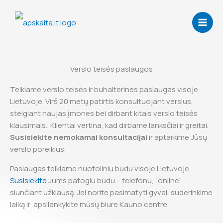
Skip
to
content
Verslo teisės paslaugos
Teikiame verslo teisės ir buhalterines paslaugas visoje
Lietuvoje. Virš 20 metų patirtis konsultuojant verslus,
steigiant naujas įmones bei dirbant kitais verslo teisės
klausimais. Klientai vertina, kad dirbame lanksčiai ir greitai.
Susisiekite nemokamai konsultacijai
ir aptarkime Jūsų
verslo poreikius.
Paslaugas teikiame nuotoliniu būdu visoje Lietuvoje.
Susisiekite
Jums patogiu būdu – telefonu, “online”,
siunčiant užklausą. Jei norite pasimatyti gyvai, suderinkime
laiką ir apsilankykite mūsų biure Kauno centre.