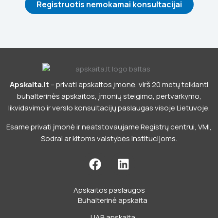
Registruotis nemokamai konsultacijai
Apskaita.lt
– privati apskaitos įmonė, virš 20 metų teikianti
buhalterinės apskaitos, įmonių steigimo, pertvarkymo,
likvidavimo ir verslo konsultacijų paslaugas visoje Lietuvoje.
Esame privati įmonė ir neatstovaujame Registrų centrui, VMI,
Sodrai ar kitoms valstybės institucijoms.
F
L
a
i
c
n
Apskaitos paslaugos
e
k
Buhalterinė apskaita
b
e
UAB apskaita