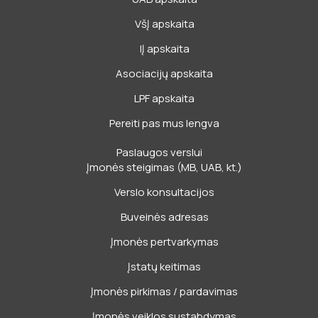
o
d
o
i
VšĮ apskaita
k
n
IĮ apskaita
Asociacijų apskaita
LPF apskaita
Pereiti pas mus lengva
Paslaugos verslui
Įmonės steigimas (MB, UAB, kt.)
Verslo konsultacijos
Buveinės adresas
Įmonės pertvarkymas
Įstatų keitimas
Įmonės pirkimas / pardavimas
Įmonės veiklos sustabdymas