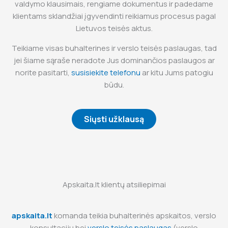
valdymo klausimais, rengiame dokumentus ir padedame
klientams sklandžiai įgyvendinti reikiamus procesus pagal
Lietuvos teisės aktus.
Teikiame visas buhalterines ir verslo teisės paslaugas, tad
jei šiame sąraše neradote Jus dominančios paslaugos ar
norite pasitarti,
susisiekite telefonu
ar kitu Jums patogiu
būdu.
Siųsti užklausą
Apskaita.lt klientų atsiliepimai
apskaita.lt
komanda teikia buhalterinės apskaitos, verslo
konsultacijų bei
verslo teisės paslaugas
(verslo