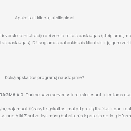
Apskaita.lt klientų atsiliepimai
t ir verslo konsultacijų bei verslo teisės paslaugas (steigiame į
itas paslaugas). Džiaugiamės patenkintais klientais ir jų geru vert
Kokią apskaitos programą naudojame?
RAGMA 4.0.
Turime savo serverius ir reikalui esant, klientams d
ę pajamuoti/išrašyti sąskaitas, matyti prekių likučius ir pan. reali
 nuo A iki Z sutvarkys mūsų buhalterės ir pateiks norimą informa