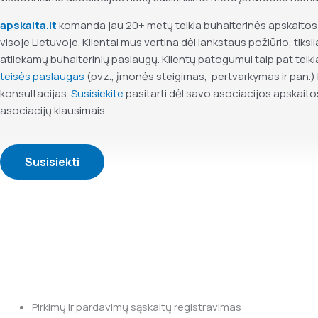
apskaita.lt
komanda jau 20+ metų teikia buhalterinės apskaito
visoje Lietuvoje. Klientai mus vertina dėl lankstaus požiūrio, tiksliai
atliekamų buhalterinių paslaugų. Klientų patogumui taip pat teiki
teisės paslaugas
(pvz., įmonės steigimas, pertvarkymas ir pan.) 
konsultacijas.
Susisiekite
pasitarti
dėl savo asociacijos apskaitos
asociacijų klausimais.
Susisiekti
Pirkimų ir pardavimų sąskaitų registravimas