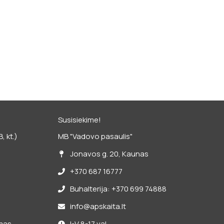
Susisiekime!
 kt.)
MB "Vadovo pasaulis"
Jonavos g. 20, Kaunas
+370 687 16777
Buhalterija: +370 699 74888
info@apskaita.lt
imas
I-V 8-17 val.