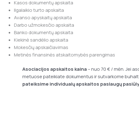
Kasos dokumentų apskaita
Ilgalaikio turto apskaita
Avanso apyskaitų apskaita
Darbo užmokesčio apskaita
Banko dokumentų apskaita
Kiekinė sandėlio apskaita
Mokesčių apskaičiavimas
Metinės finansinės atskaitomybės parengimas
Asociacijos apskaitos kaina
– nuo 70 € / mėn. Jei a
metuose pateikiate dokumentus ir sutvarkome buhalteri
pateiksime individualų apskaitos paslaugų pasiū