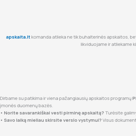
apskaita.lt
komanda atlieka ne tik buhalterinės apskaitos, be
likviduojame ir atliekame k
Dirbame su patikima ir viena pažangiausių apskaitos programų
P
įmonės duomenų bazės.
• Norite savarankiškai vesti pirminę apskaitą?
Turėsite galimyb
• Savo laiką mieliau skirsite verslo vystymui?
Visus dokumentus