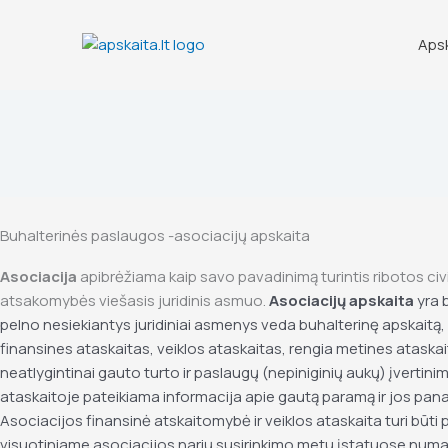
Skip
to
Aps
content
Buhalterinės paslaugos -asociacijų apskaita
Asociacija
apibrėžiama kaip savo pavadinimą turintis ribotos civi
atsakomybės viešasis juridinis asmuo.
Asociacijų apskaita
yra 
pelno nesiekiantys juridiniai asmenys veda buhalterinę apskaitą,
finansines ataskaitas, veiklos ataskaitas, rengia metines ataskait
neatlygintinai gauto turto ir paslaugų (nepiniginių aukų) įvertinim
ataskaitoje pateikiama informacija apie gautą paramą ir jos pan
Asociacijos finansinė atskaitomybė ir veiklos ataskaita turi būti p
visuotiniame asociacijos narių susirinkimo metu įstatuose numa