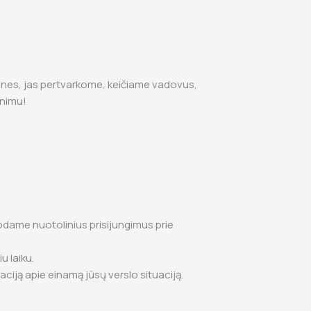
mones, jas pertvarkome, keičiame vadovus,
inimu!
uodame nuotolinius prisijungimus prie
u laiku.
ciją apie einamą jūsų verslo situaciją.