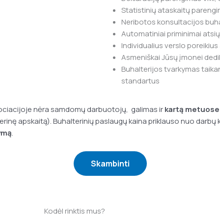
Statistinių ataskaitų pareng
Neribotos konsultacijos buha
Automatiniai priminimai atsi
Individualius verslo poreikiu
Asmeniškai Jūsų įmonei dedi
Buhalterijos tvarkymas taikan
standartus
sociacijoje nėra samdomų darbuotojų, galimas ir
kartą metuose 
nę apskaitą). Buhalterinių paslaugų kaina priklauso nuo darbų k
lymą
.
Skambinti
Kodėl rinktis mus?