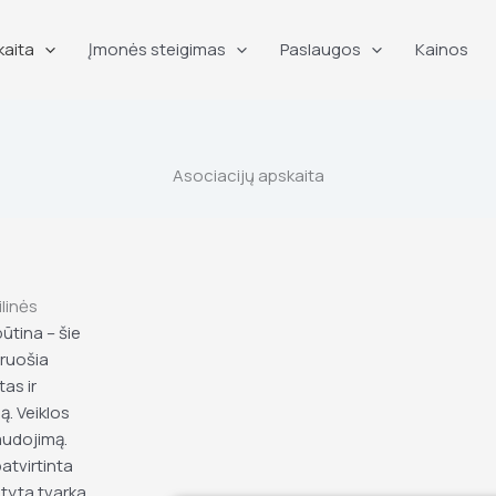
kaita
Įmonės steigimas
Paslaugos
Kainos
Asociacijų apskaita
linės
būtina – šie
 ruošia
as ir
ą. Veiklos
audojimą.
atvirtinta
tyta tvarka.