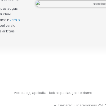
s paslaugas
 ir laiku
ame ir
verslo
bei verslo
 ar kitais
Asociacijų apskaita - kokias paslaugas teikiame
Deklaracijų parengimas VMI, 