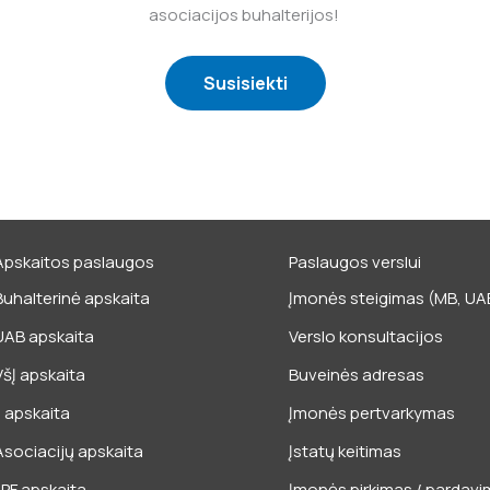
asociacijos buhalterijos!
Susisiekti
Apskaitos paslaugos
Paslaugos verslui
Buhalterinė apskaita
Įmonės steigimas (MB, UAB,
UAB apskaita
Verslo konsultacijos
VšĮ apskaita
Buveinės adresas
IĮ apskaita
Įmonės pertvarkymas
Asociacijų apskaita
Įstatų keitimas
LPF apskaita
Įmonės pirkimas / pardav