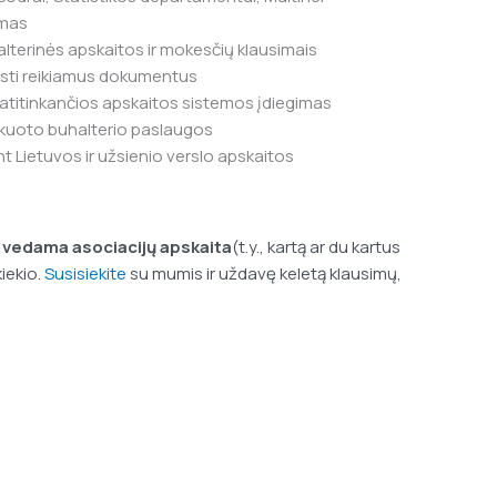
imas
lterinės apskaitos ir mokesčių klausimais
ųsti reikiamus dokumentus
s atitinkančios apskaitos sistemos įdiegimas
kuoto buhalterio paslaugos
t Lietuvos ir užsienio verslo apskaitos
vedama asociacijų apskaita
(t.y., kartą ar du kartus
iekio.
Susisiekite
su mumis ir uždavę keletą klausimų,