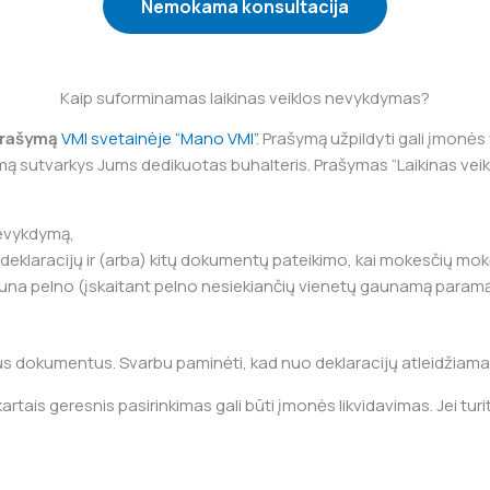
Nemokama konsultacija
Kaip suforminamas laikinas veiklos nevykdymas?
prašymą
VMI svetainėje “Mano VMI”
. Prašymą užpildyti gali įmonės
dymą sutvarkys Jums dedikuotas buhalteris. Prašymas “Laikinas vei
 nevykdymą,
ių deklaracijų ir (arba) kitų dokumentų pateikimo, kai mokesčių m
gauna pelno (įskaitant pelno nesiekiančių vienetų gaunamą para
us dokumentus. Svarbu paminėti, kad nuo deklaracijų atleidžiama t
rtais geresnis pasirinkimas gali būti įmonės likvidavimas. Jei turit