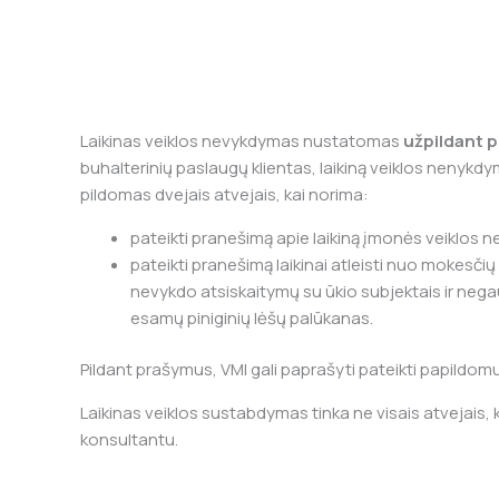
Laikinas veiklos nevykdymas nustatomas
užpildant 
buhalterinių paslaugų klientas, laikiną veiklos nenyk
pildomas dvejais atvejais, kai norima:
pateikti pranešimą apie laikiną įmonės veiklos
pateikti pranešimą laikinai atleisti nuo mokesč
nevykdo atsiskaitymų su ūkio subjektais ir ne
esamų piniginių lėšų palūkanas.
Pildant prašymus, VMI gali paprašyti pateikti papildom
Laikinas veiklos sustabdymas tinka ne visais atvejais, ka
konsultantu.