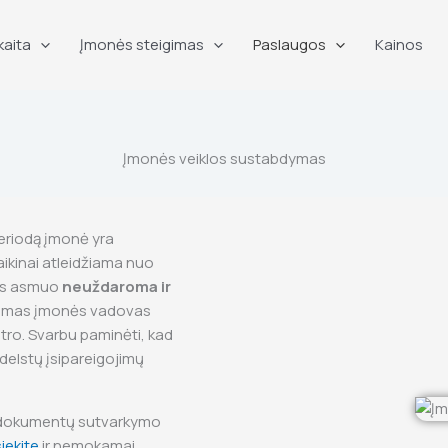
kaita
Įmonės steigimas
Paslaugos
Kainos
Įmonės veiklos sustabdymas
periodą įmonė yra
aikinai atleidžiama nuo
nis asmuo
neuždaroma ir
iamas įmonės vadovas
stro. Svarbu paminėti, kad
adelstų įsipareigojimų
o dokumentų sutvarkymo
iekite
ir nemokamai