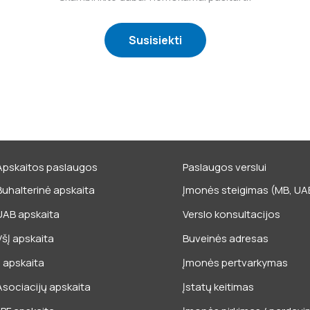
Susisiekti
Apskaitos paslaugos
Paslaugos verslui
Buhalterinė apskaita
Įmonės steigimas (MB, UAB,
UAB apskaita
Verslo konsultacijos
VšĮ apskaita
Buveinės adresas
IĮ apskaita
Įmonės pertvarkymas
Asociacijų apskaita
Įstatų keitimas