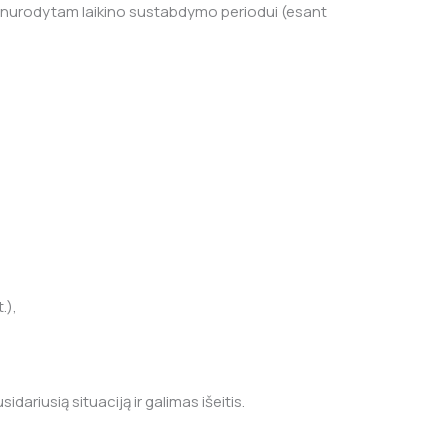
MI nurodytam laikino sustabdymo periodui (esant
.),
ariusią situaciją ir galimas išeitis.