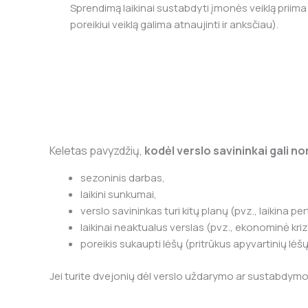
Sprendimą laikinai sustabdyti įmonės veiklą priim
poreikiui veiklą galima atnaujinti ir anksčiau).
Keletas pavyzdžių,
kodėl verslo savininkai gali no
sezoninis darbas,
laikini sunkumai,
verslo savininkas turi kitų planų (pvz., laikina p
laikinai neaktualus verslas (pvz., ekonominė kri
poreikis sukaupti lėšų (pritrūkus apyvartinių lėšų 
Jei turite dvejonių dėl verslo uždarymo ar sustabdymo,