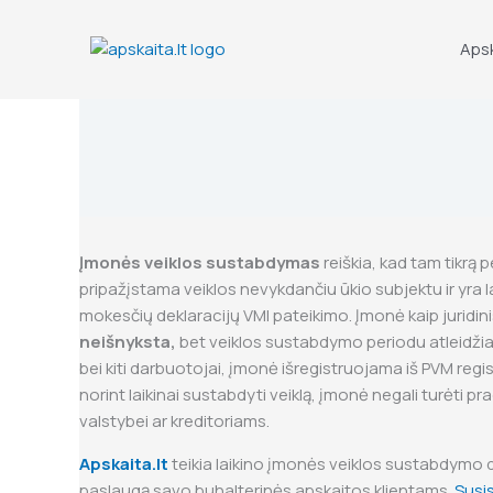
Skip
to
Aps
content
Įmonės veiklos sustabdymas
reiškia, kad tam tikrą 
pripažįstama veiklos nevykdančiu ūkio subjektu ir yra l
mokesčių deklaracijų VMI pateikimo. Įmonė kaip juridi
neišnyksta,
bet veiklos sustabdymo periodu atleidž
bei kiti darbuotojai, įmonė išregistruojama iš PVM regi
norint laikinai sustabdyti veiklą, įmonė negali turėti pr
valstybei ar kreditoriams.
Apskaita.lt
teikia laikino įmonės veiklos sustabdym
paslaugą savo buhalterinės apskaitos klientams.
Susis