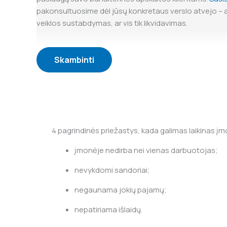
pakonsultuosime dėl jūsų konkretaus verslo atvejo – a
veiklos sustabdymas, ar vis tik likvidavimas.
Skambinti
4 pagrindinės priežastys, kada galimas laikinas 
įmonėje nedirba nei vienas darbuotojas;
nevykdomi sandoriai;
negaunama jokių pajamų;
nepatiriama išlaidų.