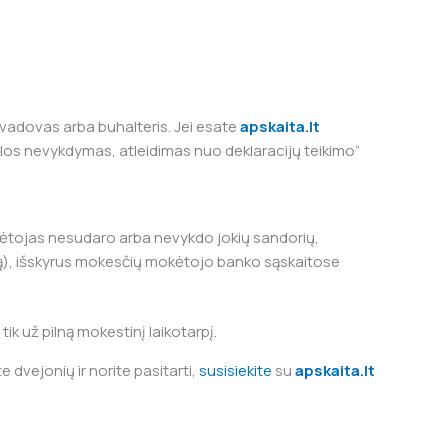
 vadovas arba buhalteris. Jei esate
apskaita.lt
klos nevykdymas, atleidimas nuo deklaracijų teikimo”
okėtojas nesudaro arba nevykdo jokių sandorių,
mą), išskyrus mokesčių mokėtojo banko sąskaitose
ik už pilną mokestinį laikotarpį.
e dvejonių ir norite pasitarti,
susisiekite
su
apskaita.lt