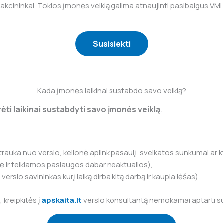
a akcininkai. Tokios įmonės veiklą galima atnaujinti pasibaigus V
Susisiekti
Kada įmonės laikinai sustabdo savo veiklą?
rėti laikinai sustabdyti savo įmonės veiklą
.
ertrauka nuo verslo, kelionė aplink pasaulį, sveikatos sunkumai ar kt
zė ir teikiamos paslaugos dabar neaktualios),
verslo savininkas kurį laiką dirba kitą darbą ir kaupia lėšas).
 kreipkitės į
apskaita.lt
verslo konsultantą nemokamai aptarti susid