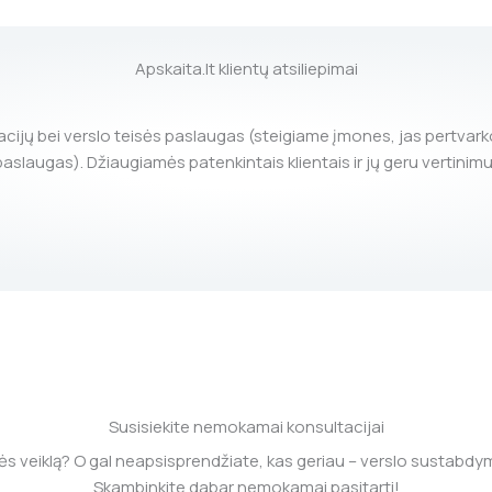
Apskaita.lt klientų atsiliepimai
ijų bei verslo teisės paslaugas (steigiame įmones, jas pertvark
paslaugas). Džiaugiamės patenkintais klientais ir jų geru vertinimu
Susisiekite nemokamai konsultacijai
nės veiklą? O gal neapsisprendžiate, kas geriau – verslo sustabdy
Skambinkite dabar nemokamai pasitarti!