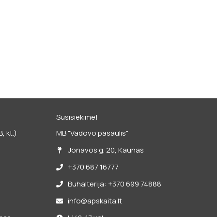
Susisiekime!
 kt.)
MB "Vadovo pasaulis"
Jonavos g. 20, Kaunas
+370 687 16777
Buhalterija: +370 699 74888
info@apskaita.lt