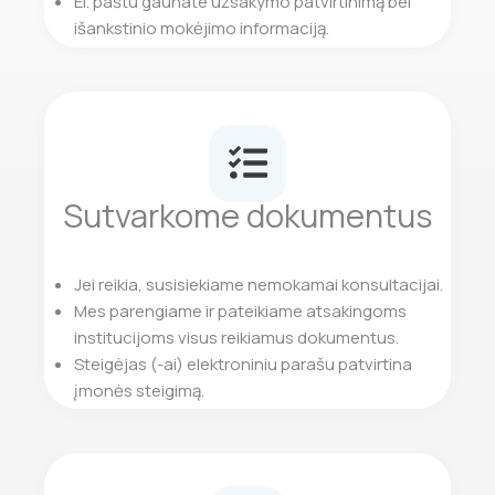
El. paštu gaunate užsakymo patvirtinimą bei
išankstinio mokėjimo informaciją.
Sutvarkome dokumentus
Jei reikia, susisiekiame nemokamai konsultacijai.
Mes parengiame ir pateikiame atsakingoms
institucijoms visus reikiamus dokumentus.
Steigėjas (-ai) elektroniniu parašu patvirtina
įmonės steigimą.