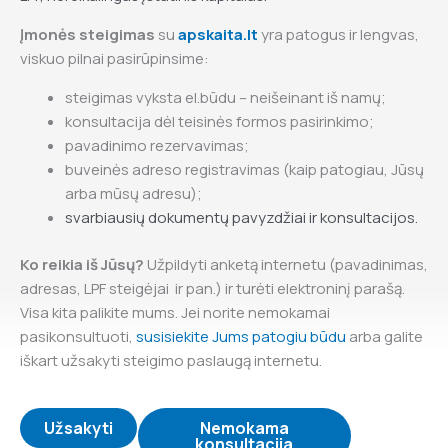
Įmonės steigimas
su
apskaita.lt
yra patogus ir lengvas,
viskuo pilnai pasirūpinsime:
steigimas vyksta el.būdu – neišeinant iš namų;
konsultacija dėl teisinės formos pasirinkimo;
pavadinimo rezervavimas;
buveinės adreso registravimas (kaip patogiau, Jūsų
arba mūsų adresu);
svarbiausių dokumentų pavyzdžiai ir konsultacijos.
Ko reikia iš Jūsų?
Užpildyti anketą internetu (pavadinimas,
adresas, LPF steigėjai ir pan.) ir turėti elektroninį parašą.
Visa kita palikite mums. Jei norite nemokamai
pasikonsultuoti,
susisiekite Jums patogiu būdu
arba galite
iškart užsakyti steigimo paslaugą internetu.
Užsakyti
Nemokama
konsultacija