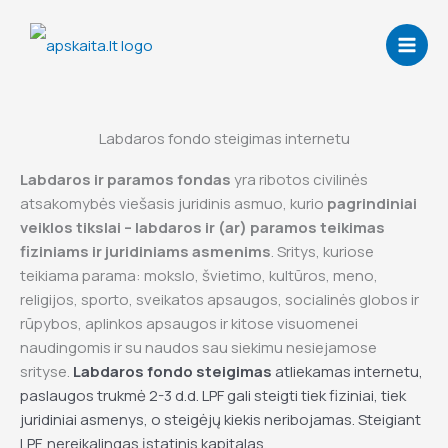
Skip
to
content
Labdaros fondo steigimas internetu
Labdaros ir paramos fondas
yra ribotos civilinės
atsakomybės viešasis juridinis asmuo, kurio
pagrindiniai
veiklos tikslai – labdaros ir (ar) paramos teikimas
fiziniams ir juridiniams asmenims
. Sritys, kuriose
teikiama parama: mokslo, švietimo, kultūros, meno,
religijos, sporto, sveikatos apsaugos, socialinės globos ir
rūpybos, aplinkos apsaugos ir kitose visuomenei
naudingomis ir su naudos sau siekimu nesiejamose
srityse.
Labdaros fondo steigimas
atliekamas internetu,
paslaugos trukmė 2-3 d.d. LPF gali steigti tiek fiziniai, tiek
juridiniai asmenys, o steigėjų kiekis neribojamas. Steigiant
LPF, nereikalingas įstatinis kapitalas.