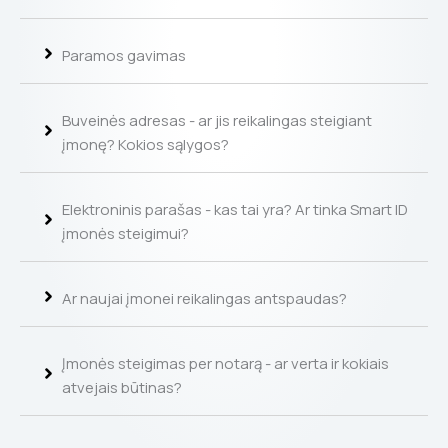
Paramos gavimas
Buveinės adresas - ar jis reikalingas steigiant
įmonę? Kokios sąlygos?
Elektroninis parašas - kas tai yra? Ar tinka Smart ID
įmonės steigimui?
Ar naujai įmonei reikalingas antspaudas?
Įmonės steigimas per notarą - ar verta ir kokiais
atvejais būtinas?