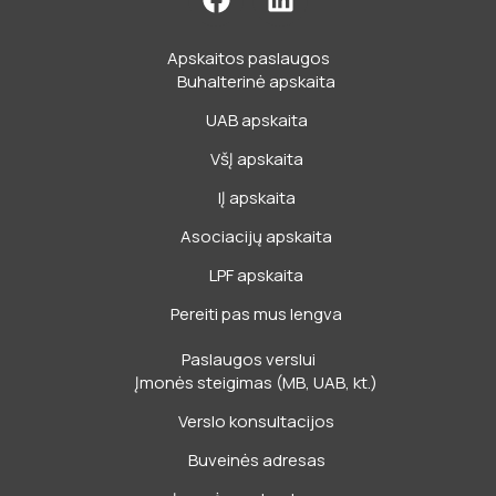
a
i
c
n
Apskaitos paslaugos
e
k
Buhalterinė apskaita
b
e
o
d
UAB apskaita
o
i
VšĮ apskaita
k
n
IĮ apskaita
Asociacijų apskaita
LPF apskaita
Pereiti pas mus lengva
Paslaugos verslui
Įmonės steigimas (MB, UAB, kt.)
Verslo konsultacijos
Buveinės adresas