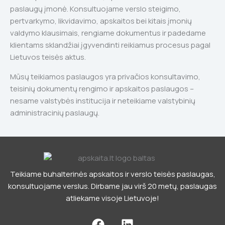
paslaugų įmonė. Konsultuojame verslo steigimo,
pertvarkymo, likvidavimo, apskaitos bei kitais įmonių
valdymo klausimais, rengiame dokumentus ir padedame
klientams sklandžiai įgyvendinti reikiamus procesus pagal
Lietuvos teisės aktus.
Mūsų teikiamos paslaugos yra privačios konsultavimo,
teisinių dokumentų rengimo ir apskaitos paslaugos –
nesame valstybės institucija ir neteikiame valstybinių
administracinių paslaugų.
Teikiame buhalterinės apskaitos ir verslo teisės paslaugas,
konsultuojame verslus. Dirbame jau virš 20 metų, paslaugas
atliekame visoje Lietuvoje!
F
L