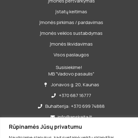
Įmonės pertvarkymas
Įstatų keitimas
Įmonės pirkimas / pardavimas
Įmonės veiklos sustabdymas
Įmonės likvidavimas
Visos paslaugos
Susisiekime!
MB "Vadovo pasaulis"
Jonavos g. 20, Kaunas
+370 687 16777
Buhalterija: +370 699 74888
info@apskaita.lt
Rūpinamės Jūsų privatumu
I-V 8-17 val.
Naudojame slapukus, kad svetainė veiktų sklandžiai,