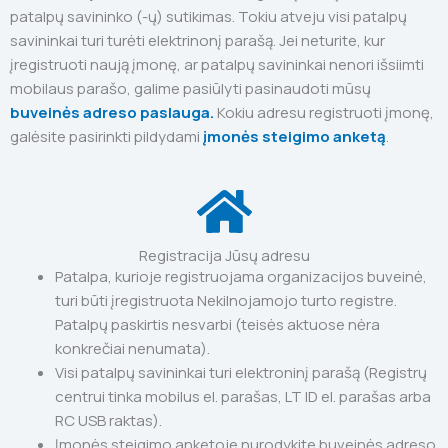
patalpų savininko (-ų) sutikimas. Tokiu atveju visi patalpų
savininkai turi turėti elektrinonį parašą. Jei neturite, kur
įregistruoti naują įmonę, ar patalpų savininkai nenori išsiimti
mobilaus parašo, galime pasiūlyti pasinaudoti mūsų
buveinės adreso paslauga.
Kokiu adresu registruoti įmonę,
galėsite pasirinkti pildydami
įmonės steigimo anketą
.
Registracija Jūsų adresu
Patalpa, kurioje registruojama organizacijos buveinė,
turi būti įregistruota Nekilnojamojo turto registre.
Patalpų paskirtis nesvarbi (teisės aktuose nėra
konkrečiai nenumata).
Visi patalpų savininkai turi elektroninį parašą (Registrų
centrui tinka mobilus el. parašas, LT ID el. parašas arba
RC USB raktas).
Įmonės steigimo anketoje nurodykite buveinės adreso