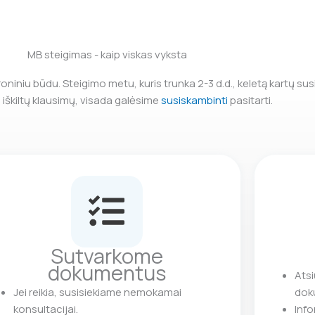
MB steigimas - kaip viskas vyksta
niniu būdu. Steigimo metu, kuris trunka 2-3 d.d., keletą kartų su
i iškiltų klausimų, visada galėsime
susiskambinti
pasitarti.
Sutvarkome
dokumentus
Ats
Jei reikia, susisiekiame nemokamai
dok
konsultacijai.
Info