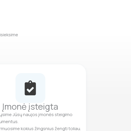
sisieksime
Įmonė įsteigta
iųsime Jūsų naujos įmonės steigimo
umentus.
rmuosime kokius žingsnius žengti toliau.