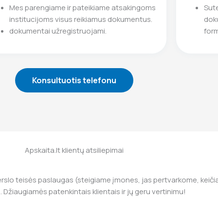
Mes parengiame ir pateikiame atsakingoms
Sut
institucijoms visus reikiamus dokumentus.
doku
dokumentai užregistruojami.
form
Konsultuotis telefonu
Apskaita.lt klientų atsiliepimai
rslo teisės paslaugas (steigiame įmones, jas pertvarkome, keičia
 Džiaugiamės patenkintais klientais ir jų geru vertinimu!