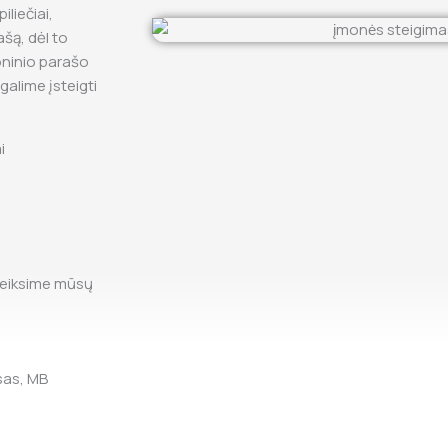
iliečiai,
ašą, dėl to
roninio parašo
galime įsteigti
i
teiksime mūsų
sas, MB