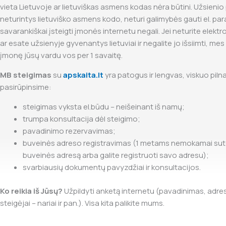
vieta Lietuvoje ar lietuviškas asmens kodas nėra būtini. Užsienio p
neturintys lietuviško asmens kodo, neturi galimybės gauti el. par
savarankiškai įsteigti įmonės internetu negali. Jei neturite elekt
ar esate užsienyje gyvenantys lietuviai ir negalite jo išsiimti, mes 
įmonę jūsų vardu vos per 1 savaitę.
MB steigimas
su
apskaita.lt
yra patogus ir lengvas, viskuo pilna
pasirūpinsime:
steigimas vyksta el.būdu – neišeinant iš namų;
trumpa konsultacija dėl steigimo;
pavadinimo rezervavimas;
buveinės adreso registravimas (1 metams nemokamai su
buveinės adresą arba galite registruoti savo adresu);
svarbiausių dokumentų pavyzdžiai ir konsultacijos.
Ko reikia iš Jūsų?
Užpildyti anketą internetu (pavadinimas, adre
steigėjai – nariai ir pan.). Visa kita palikite mums.