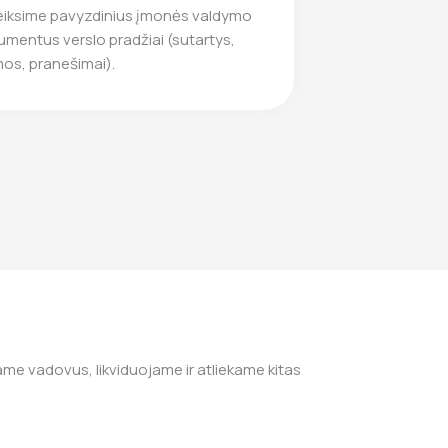
eiksime pavyzdinius įmonės valdymo
mentus verslo pradžiai (sutartys,
os, pranešimai).
me vadovus, likviduojame ir atliekame kitas