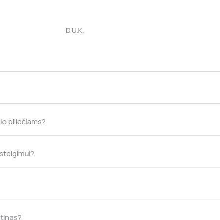
D.U.K.
io piliečiams?
 steigimui?
ūtinas?