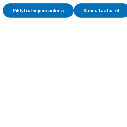
Pildyti steigimo anketą
Konsultuotis tel.