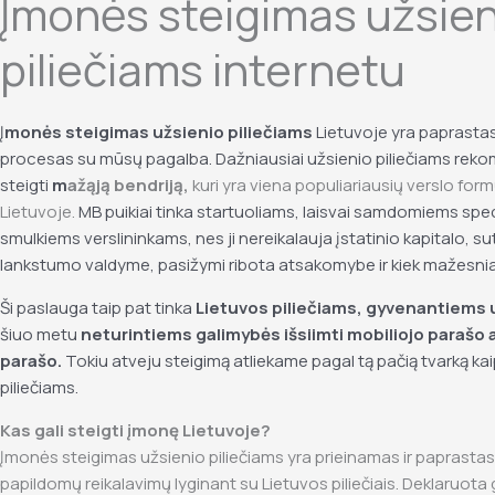
Įmonės steigimas užsien
piliečiams internetu
Į
monės steigimas užsienio piliečiams
Lietuvoje yra paprastas 
procesas su mūsų pagalba. Dažniausiai užsienio piliečiams re
steigti
m
ažąją bendriją,
kuri
yra viena populiariausių verslo for
Lietuvoje.
MB puikiai tinka startuoliams, laisvai samdomiems spec
smulkiems verslininkams, nes ji nereikalauja įstatinio kapitalo, su
lankstumo valdyme, pasižymi r
ibota atsakomybe ir kiek mažesni
Ši paslauga taip pat tinka
Lietuvos piliečiams, gyvenantiems 
šiuo metu
neturintiems galimybės išsiimti mobiliojo parašo ar
parašo
.
Tokiu atveju steigimą atliekame pagal tą pačią tvarką kaip
piliečiams.
Kas gali steigti įmonę Lietuvoje?
Įmonės steigimas užsienio piliečiams yra prieinamas ir paprastas 
papildomų reikalavimų lyginant su Lietuvos piliečiais. Deklaruot