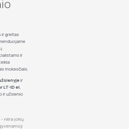
io
ir greitas
komenduojame
mų
ialistams ir
teikia
ais mokesčiais
.
užsienyje
ir
 LT-ID el.
 ir užsienio
– nėra jokių
a gyvenamoji