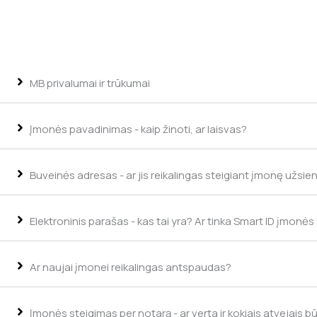
MB privalumai ir trūkumai
Įmonės pavadinimas - kaip žinoti, ar laisvas?
Buveinės adresas - ar jis reikalingas steigiant įmonę užsien
Elektroninis parašas - kas tai yra? Ar tinka Smart ID įmonės
Ar naujai įmonei reikalingas antspaudas?
Įmonės steigimas per notarą - ar verta ir kokiais atvejais b