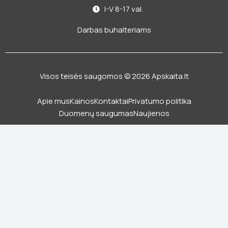
I-V 8-17 val.
Darbas buhalteriams
Visos teisės saugomos © 2026 Apskaita.lt
Apie mus
Kainos
Kontaktai
Privatumo politika
Duomenų saugumas
Naujienos