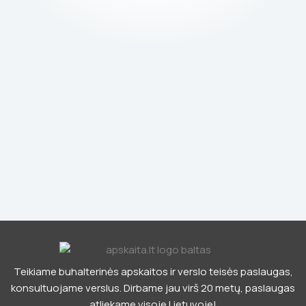
Teikiame buhalterinės apskaitos ir verslo teisės paslaugas,
konsultuojame verslus. Dirbame jau virš 20 metų, paslaugas
atliekame visoje Lietuvoje!