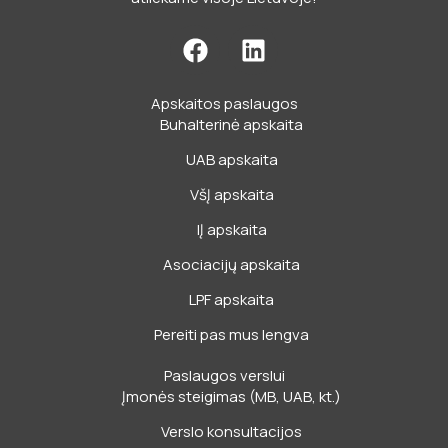
F
L
a
i
c
n
Apskaitos paslaugos
e
k
Buhalterinė apskaita
b
e
o
d
UAB apskaita
o
i
VšĮ apskaita
k
n
IĮ apskaita
Asociacijų apskaita
LPF apskaita
Pereiti pas mus lengva
Paslaugos verslui
Įmonės steigimas (MB, UAB, kt.)
Verslo konsultacijos