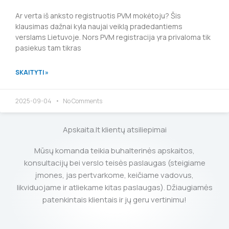
Ar verta iš anksto registruotis PVM mokėtoju? Šis
klausimas dažnai kyla naujai veiklą pradedantiems
verslams Lietuvoje. Nors PVM registracija yra privaloma tik
pasiekus tam tikras
SKAITYTI »
2025-09-04
No Comments
Apskaita.lt klientų atsiliepimai
Mūsų komanda teikia buhalterinės apskaitos,
konsultacijų bei verslo teisės paslaugas (steigiame
įmones, jas pertvarkome, keičiame vadovus,
likviduojame ir atliekame kitas paslaugas). Džiaugiamės
patenkintais klientais ir jų geru vertinimu!