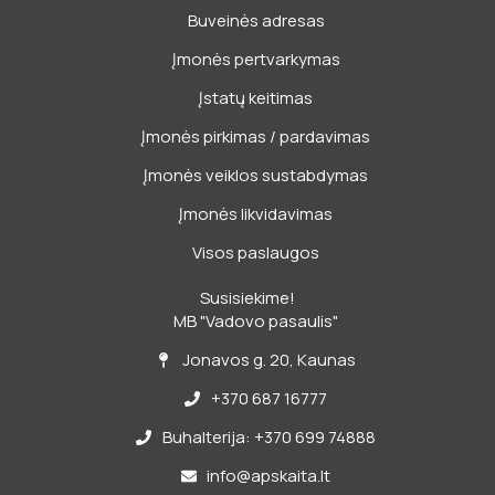
Buveinės adresas
Įmonės pertvarkymas
Įstatų keitimas
Įmonės pirkimas / pardavimas
Įmonės veiklos sustabdymas
Įmonės likvidavimas
Visos paslaugos
Susisiekime!
MB "Vadovo pasaulis"
Jonavos g. 20, Kaunas
+370 687 16777
Buhalterija: +370 699 74888
info@apskaita.lt