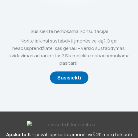
Susisiekite nemokamai konsultacijai
Norite laikinai sustabdyti įmonės veiklą? O gal
neapsisprendžiate, kas geriau – verslo sustabdymas,
likvidavimas ar bankrotas? Skambinkite dabar nemokamai
pasitarti!
Susisiekti
Apskaita.lt
– privati apskaitos įmonė, virš 20 metų teikianti