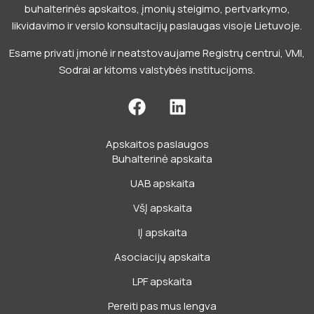
buhalterinės apskaitos, įmonių steigimo, pertvarkymo,
likvidavimo ir verslo konsultacijų paslaugas visoje Lietuvoje.
Esame privati įmonė ir neatstovaujame Registrų centrui, VMI,
Sodrai ar kitoms valstybės institucijoms.
F
L
a
i
c
n
Apskaitos paslaugos
e
k
Buhalterinė apskaita
b
e
o
d
UAB apskaita
o
i
VšĮ apskaita
k
n
IĮ apskaita
Asociacijų apskaita
LPF apskaita
Pereiti pas mus lengva