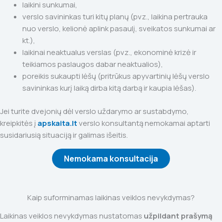
laikini sunkumai,
verslo savininkas turi kitų planų (pvz., laikina pertrauka
nuo verslo, kelionė aplink pasaulį, sveikatos sunkumai ar
kt.),
laikinai neaktualus verslas (pvz., ekonominė krizė ir
teikiamos paslaugos dabar neaktualios),
poreikis sukaupti lėšų (pritrūkus apyvartinių lėšų verslo
savininkas kurį laiką dirba kitą darbą ir kaupia lėšas).
Jei turite dvejonių dėl verslo uždarymo ar sustabdymo,
kreipkitės į
apskaita.lt
verslo konsultantą nemokamai aptarti
susidariusią situaciją ir galimas išeitis.
Nemokama konsultacija
Kaip suforminamas laikinas veiklos nevykdymas?
Laikinas veiklos nevykdymas nustatomas
užpildant prašymą