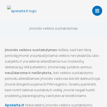
Skip
to
content
Įmonės veiklos sustabdymas
Įmonės veiklos sustabdymas
reiškia, kad tam tikrą
periodą įmonė yra pripažįstama veiklos nevykdančiu ūkio
subjektu ir yra laikinai atleidžiama nuo mokesčių
deklaracijų VMI pateikimo. Įmonė kaip juridinis asmuo
neuždaroma ir neišnyksta,
bet veiklos sustabdymo
periodu atleidžiamas įmonės vadovas bei kiti darbuotojai,
įmonė išregistruojama iš PVM registro. Svarbu paminėti,
kad norint laikinai sustabdyti veiklą, įmonė negali turėti
pradelstų įsipareigojimų valstybei ar kreditoriams.
Apskaita.lt
teikia laikino įmonės veiklos sustabdymo