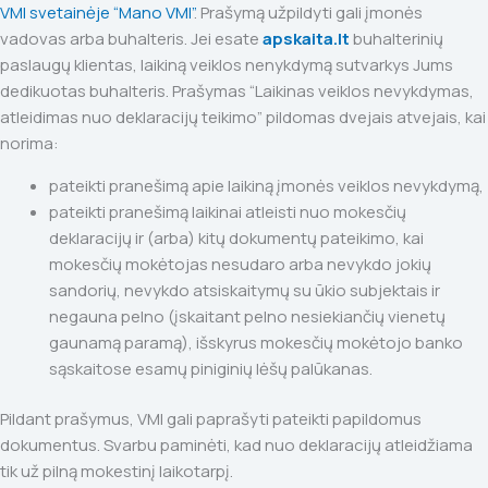
VMI svetainėje “Mano VMI”
. Prašymą užpildyti gali įmonės
vadovas arba buhalteris. Jei esate
apskaita.lt
buhalterinių
paslaugų klientas, laikiną veiklos nenykdymą sutvarkys Jums
dedikuotas buhalteris. Prašymas “Laikinas veiklos nevykdymas,
atleidimas nuo deklaracijų teikimo” pildomas dvejais atvejais, kai
norima:
pateikti pranešimą apie laikiną įmonės veiklos nevykdymą,
pateikti pranešimą laikinai atleisti nuo mokesčių
deklaracijų ir (arba) kitų dokumentų pateikimo, kai
mokesčių mokėtojas nesudaro arba nevykdo jokių
sandorių, nevykdo atsiskaitymų su ūkio subjektais ir
negauna pelno (įskaitant pelno nesiekiančių vienetų
gaunamą paramą), išskyrus mokesčių mokėtojo banko
sąskaitose esamų piniginių lėšų palūkanas.
Pildant prašymus, VMI gali paprašyti pateikti papildomus
dokumentus. Svarbu paminėti, kad nuo deklaracijų atleidžiama
tik už pilną mokestinį laikotarpį.