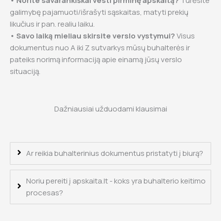
• Norite savarankiškai vesti pirminę apskaitą?
Turėsite
galimybę pajamuoti/išrašyti sąskaitas, matyti prekių
likučius ir pan. realiu laiku.
• Savo laiką mieliau skirsite verslo vystymui?
Visus
dokumentus nuo A iki Z sutvarkys mūsų buhalterės ir
pateiks norimą informaciją apie einamą jūsų verslo
situaciją.
Dažniausiai užduodami klausimai
Ar reikia buhalterinius dokumentus pristatyti į biurą?
Noriu pereiti į apskaita.lt - koks yra buhalterio keitimo
procesas?