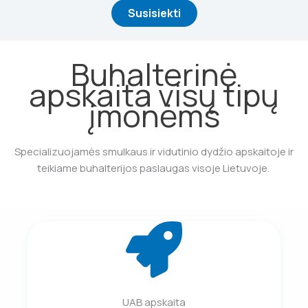
Susisiekti
Buhalterinė
apskaita visų tipų
įmonėms
Specializuojamės smulkaus ir vidutinio dydžio apskaitoje ir
teikiame buhalterijos paslaugas visoje Lietuvoje.
UAB apskaita