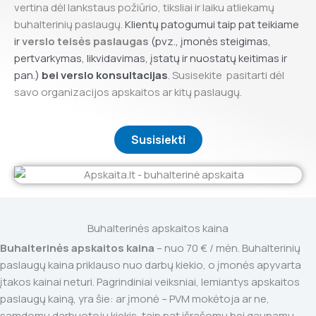
vertina dėl lankstaus požiūrio, tiksliai ir laiku atliekamų
buhalterinių paslaugų.
Klientų patogumui taip pat teikiame
ir
verslo teisės paslaugas
(pvz., įmonės steigimas,
pertvarkymas, likvidavimas, įstatų ir nuostatų keitimas ir
pan.)
bei verslo konsultacijas
.
Susisekite
pasitarti dėl
savo organizacijos apskaitos ar kitų paslaugų.
Susisiekti
Buhalterinės apskaitos kaina
Buhalterinės apskaitos kaina
– nuo 70 € / mėn. Buhalterinių
paslaugų kaina priklauso nuo darbų kiekio, o įmonės apyvarta
įtakos kainai neturi. Pagrindiniai veiksniai, lemiantys apskaitos
paslaugų kainą, yra šie: ar įmonė – PVM mokėtoja ar ne,
samdomų darbuotojų kiekis, taip pat išrašomų bei gaunamų