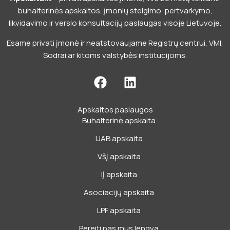
buhalterinės apskaitos, įmonių steigimo, pertvarkymo,
likvidavimo ir verslo konsultacijų paslaugas visoje Lietuvoje.
Esame privati įmonė ir neatstovaujame Registrų centrui, VMI,
Sodrai ar kitoms valstybės institucijoms.
F
L
a
i
c
n
Apskaitos paslaugos
e
k
Buhalterinė apskaita
b
e
o
d
UAB apskaita
o
i
VšĮ apskaita
k
n
IĮ apskaita
Asociacijų apskaita
LPF apskaita
Pereiti pas mus lengva