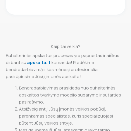
Kaip tai veikia?
Buhalterinės apskaitos procesas yra paprastas ir aiškus
dirbant su
apskaita.lt
komanda! Pradėkime
bendradarbiavimą ir kas mėnesį profesionaliai
pasirūpinsime Jūsų įmonės apskaita!
Bendradarbiavimas prasideda nuo buhalterinės
apskaitos tvarkymo modelio sudarymo ir sutarties
pasirašymo.
Atsižvelgiant į Jūsų įmonės veiklos pobūdį,
parenkamas specialistas, kuris specializuojasi
būtent Jūsų veiklos srityje.
Mes gauname iš Jūsų ataskaitinio laikotarpio