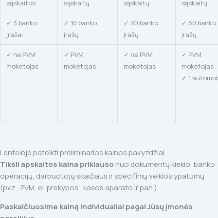
sąskaitos
sąskaitų
sąskaitų
sąskaitų
✓ 3 banko
✓ 10 banko
✓ 30 banko
✓ 60 banko
įrašai
įrašų
įrašų
įrašų
✓ ne PVM
✓ PVM
✓ ne PVM
✓ PVM
mokėtojas
mokėtojas
mokėtojas
mokėtojas
✓ 1 automob
Lentelėje pateikti preliminarios kainos pavyzdžiai.
Tiksli apskaitos kaina priklauso
nuo dokumentų kiekio, banko
operacijų, darbuotojų skaičiaus ir specifinių veiklos ypatumų
(pvz., PVM, el. prekybos, kasos aparato ir pan.).
Paskaičiuosime kainą individualiai pagal Jūsų įmonės