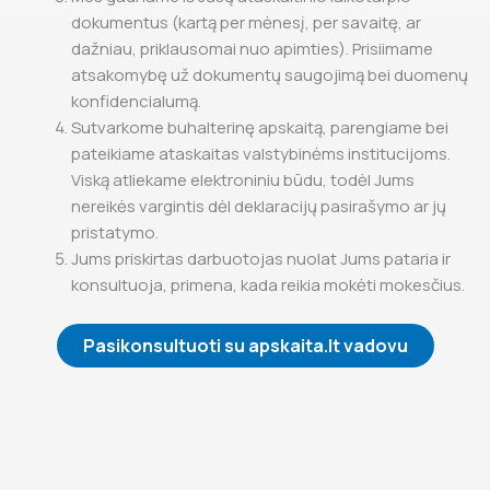
dokumentus (kartą per mėnesį, per savaitę, ar
dažniau, priklausomai nuo apimties). Prisiimame
atsakomybę už dokumentų saugojimą bei duomenų
konfidencialumą.
Sutvarkome buhalterinę apskaitą, parengiame bei
pateikiame ataskaitas valstybinėms institucijoms.
Viską atliekame elektroniniu būdu, todėl Jums
nereikės vargintis dėl deklaracijų pasirašymo ar jų
pristatymo.
Jums priskirtas darbuotojas nuolat Jums pataria ir
konsultuoja, primena, kada reikia mokėti mokesčius.
Pasikonsultuoti su apskaita.lt vadovu