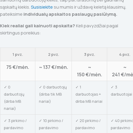
sąskaitų kiekis.
Susisiekite
su mumis ir uždavę keletą klausimų,
pateiksime
individualų apskaitos paslaugų pasiūlymą.
Kiek realiai gali kainuoti apskaita?
Keli pavyzdžiai pagal
skirtingus poreikius:
1 pvz.
2 pvz.
3 pvz.
4 pvz.
75 €/mėn.
~ 137 €/mėn.
~
~
150 €/mėn.
241 €/mė
✓ 0
✓ 0 darbuotojų
✓ 1
✓ 3
darbuotojų
(dirba tik MB
darbuotojas +
darbuotojai
(dirba MB
nariai)
dirba MB nariai
nariai)
✓ 3 pirkimo /
✓ 10 pirkimo /
✓ 20 pirkimo /
✓ 40 pirkimo
pardavimo
pardavimo
pardavimo
pardavimo