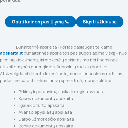
poreikius.
Gauti kainos pasiūlymą 📞
Siųsti užklausą
Buhalterinė apskaita - kokias paslaugas teikiame
apskaita.lt
buhalterinės apskaitos paslaugos apima viską – nuo
pirminių dokumentų iki mokesčių deklaravimo bei finansinės
atskaitomybės parengimo ir finansinių rodiklių analizės.
Atsižvelgdami į kliento lūkesčius ir įmonės finansinius rodiklius,
padėsime surasti tinkamiausią sprendimą įmonės plėtrai.
Pirkimų ir pardavimų sąskaitų registravimas
Kasos dokumentų apskaita
Ilgalaikio turto apskaita
Avanso apyskaitų apskaita
Darbo užmokesčio apskaita
Banko dokumentų apskaita