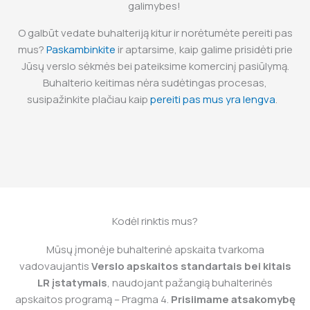
galimybes!
O galbūt vedate buhalteriją kitur ir norėtumėte pereiti pas
mus?
Paskambinkite
ir aptarsime, kaip galime prisidėti prie
Jūsų verslo sėkmės bei pateiksime komercinį pasiūlymą.
Buhalterio keitimas nėra sudėtingas procesas,
susipažinkite plačiau kaip
pereiti pas mus yra lengva
.
Kodėl rinktis mus?
Mūsų įmonėje buhalterinė apskaita tvarkoma
vadovaujantis
Verslo apskaitos standartais bei kitais
LR įstatymais
, naudojant pažangią buhalterinės
apskaitos programą – Pragma 4.
Prisiimame atsakomybę