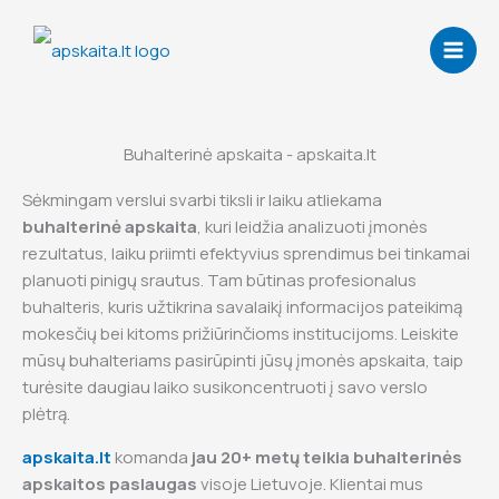
Skip
to
content
Buhalterinė apskaita - apskaita.lt
Sėkmingam verslui svarbi tiksli ir laiku atliekama
buhalterinė apskaita
, kuri leidžia analizuoti įmonės
rezultatus, laiku priimti efektyvius sprendimus bei tinkamai
planuoti pinigų srautus. Tam būtinas profesionalus
buhalteris, kuris užtikrina savalaikį informacijos pateikimą
mokesčių bei kitoms prižiūrinčioms institucijoms. Leiskite
mūsų buhalteriams pasirūpinti jūsų įmonės apskaita, taip
turėsite daugiau laiko susikoncentruoti į savo verslo
plėtrą.
apskaita.lt
komanda
jau 20+ metų teikia buhalterinės
apskaitos paslaugas
visoje Lietuvoje. Klientai mus