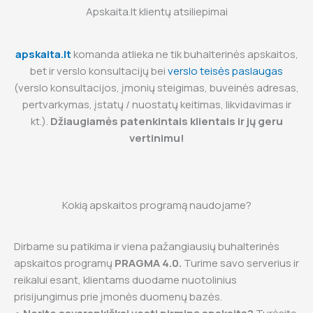
Apskaita.lt klientų atsiliepimai
apskaita.lt
komanda atlieka ne tik buhalterinės apskaitos,
bet ir verslo konsultacijų bei
verslo teisės paslaugas
(verslo konsultacijos, įmonių steigimas, buveinės adresas,
pertvarkymas, įstatų / nuostatų keitimas, likvidavimas ir
kt.).
Džiaugiamės patenkintais klientais ir jų geru
vertinimu!
Kokią apskaitos programą naudojame?
Dirbame su patikima ir viena pažangiausių buhalterinės
apskaitos programų
PRAGMA 4.0.
Turime savo serverius ir
reikalui esant, klientams duodame nuotolinius
prisijungimus prie įmonės duomenų bazės.