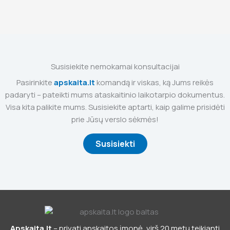
Susisiekite nemokamai konsultacijai
Pasirinkite
apskaita.lt
komandą ir viskas, ką Jums reikės
padaryti – pateikti mums ataskaitinio laikotarpio dokumentus.
Visa kita palikite mums. Susisiekite aptarti, kaip galime prisidėti
prie Jūsų verslo sėkmės!
Susisiekti
Apskaita.lt
– privati apskaitos įmonė, virš 20 metų teikianti