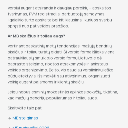
Verslui augant atsiranda ir daugiau poreikių – apskaitos
tvarkymas, PVM registracija, darbuotojų samdymas,
ilgalaikio turto apskaita bei kiti klausimai, kuriuos svarbu
spręsti nuo pat veiklos pradžios.
Ar MB skaičius ir toliau augs?
Vertinant paskutinių metų tendencijas, mažųjų bendrijų
skaičius ir toliau turėtų didėti. Ši verslo forma išlieka viena
patraukliausių smulkiojo verslo formų Lietuvoje dėl
paprasto steigimo, ribotos atsakomybės ir lankstaus
veiklos organizavimo. Be to, vis daugiau verslininkų ieško
būdų efektyviai išsimokėti sau atlyginimus, organizuoti
veiklą augant pajamoms ir klientų skaičiui.
Jeigu nebus esminių mokestinės aplinkos pokyčių, tikėtina,
kad mažųjų bendrijų populiarumas ir toliau augs.
Skaitykite taip pat
🔹
MB steigimas
🔹
MB mokesčiai 2026