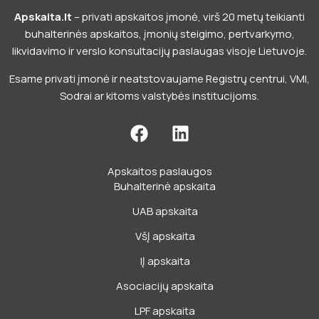
Apskaita.lt
– privati apskaitos įmonė, virš 20 metų teikianti
buhalterinės apskaitos, įmonių steigimo, pertvarkymo,
likvidavimo ir verslo konsultacijų paslaugas visoje Lietuvoje.
Esame privati įmonė ir neatstovaujame Registrų centrui, VMI,
Sodrai ar kitoms valstybės institucijoms.
F
L
a
i
c
n
Apskaitos paslaugos
e
k
Buhalterinė apskaita
b
e
o
d
UAB apskaita
o
i
VšĮ apskaita
k
n
IĮ apskaita
Asociacijų apskaita
LPF apskaita