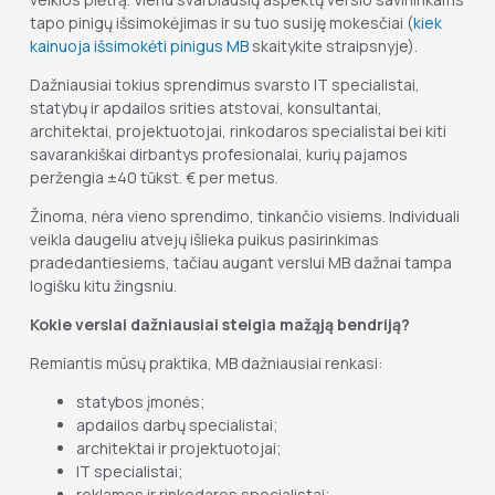
tapo pinigų išsimokėjimas ir su tuo susiję mokesčiai (
kiek
kainuoja išsimokėti pinigus MB
skaitykite straipsnyje).
Dažniausiai tokius sprendimus svarsto IT specialistai,
statybų ir apdailos srities atstovai, konsultantai,
architektai, projektuotojai, rinkodaros specialistai bei kiti
savarankiškai dirbantys profesionalai, kurių pajamos
peržengia ±40 tūkst. € per metus.
Žinoma, nėra vieno sprendimo, tinkančio visiems. Individuali
veikla daugeliu atvejų išlieka puikus pasirinkimas
pradedantiesiems, tačiau augant verslui MB dažnai tampa
logišku kitu žingsniu.
Kokie verslai dažniausiai steigia mažąją bendriją?
Remiantis mūsų praktika, MB dažniausiai renkasi:
statybos įmonės;
apdailos darbų specialistai;
architektai ir projektuotojai;
IT specialistai;
reklamos ir rinkodaros specialistai;