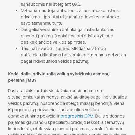
sąnaudomis nei steigiant UAB.
MB nariai naudojasi ribotos civilinės atsakomybės
privalumu – įprastai už įmonės prievoles neatsako
savo asmeniniu turtu.
Daugeliui verslininkų patinka galimybė lanksčiau
planuoti pajamų išmokėjimą bei prisitaikyti prie
besikeičiančios veiklos apimties.
Taip pat svarbu ir tai, kad MB dažnai atrodo
patikimiau klientams bei verslo partneriams nei veikla
pagal individualios veiklos pažymą.
Kodėl dalis individualią veiklą vykdžiusių asmenų
pereina į MB?
Pastaraisiais metais vis dažniau susiduriame su
situacijomis, kai asmenys, anksčiau dirbę pagal individualios
veiklos pažymą, nusprendžia steigti mažąją bendriją. Viena
iš pagrindinių priežasčių – individualios veiklos
apmokestinimo pokyčiai ir
progresinis GPM
. Dalis didesnes
pajamas gaunančių specialistų pradėjo ieškoti alternatyvų,
kurios leistų efektyviau planuoti pajamas, verslo išlaidas ir
veiklos plėtrą. Vienu svarbiausių aspektų verslo savininkams