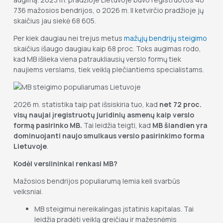
736 mažosios bendrijos, o 2026 m. II ketvirčio pradžioje jų
skaičius jau siekė 68 605.
Per kiek daugiau nei trejus metus
mažųjų bendrijų steigimo
skaičius išaugo daugiau kaip 68 proc. Toks augimas rodo,
kad MB išlieka viena patraukliausių verslo formų tiek
naujiems verslams, tiek veiklą plečiantiems specialistams.
2026 m. statistika taip pat išsiskiria tuo, kad
net 72 proc.
visų naujai įregistruotų juridinių asmenų kaip verslo
formą pasirinko MB.
Tai leidžia teigti, kad
MB šiandien yra
dominuojanti naujo smulkaus verslo pasirinkimo forma
Lietuvoje
.
Kodėl verslininkai renkasi MB?
Mažosios bendrijos populiarumą lemia keli svarbūs
veiksniai.
MB steigimui nereikalingas įstatinis kapitalas. Tai
leidžia pradėti veiklą greičiau ir mažesnėmis