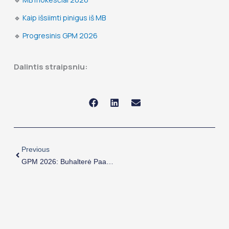
🔹
Kaip išsiimti pinigus iš MB
🔹
Progresinis GPM 2026
Dalintis straipsniu:
Prev
Previous
GPM 2026: Buhalterė Paaiškina Progresinį GPM Ir Naujus Tarifus