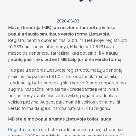
2026-06-03
Mažoji bendrija (MB) jau ne vienerius metus išlieka
populiariausia smulkaus verslo forma Lietuvoje.
Registrų centro duomenimis, 2026 m. Lietuvoje įregistruoti
10 933 nauji juridiniai asmenys, iš kurių net 7 823 buvo
mažosios bendrijos. Tai reiškia, kad beveik
3 iš 4 naujų
įmonių pasirinko būtent MB kaip juridinę verslo formą
.
Tuo pačiu bendras Lietuvoje registruotų mažųjų bendrijų
skaičius jau pasiekė 68 605. Tai rodo ne tik trumpalaikę
tendenciją, bet ir nuoseklų šios verslo formos populiarumo
augimą. MB dažnai renkasi tiek pradedantieji verslininkai,
tiek asmenys, anksčiau veiklą vykdę pagal individualios
veiklos pažymą. Augant pajamoms ir veiklos apimtims, ši
verslo forma daugeliui tampa natūraliu kitu žingsniu.
MB steigimo populiarumas Lietuvoje toliau auga
Registrų centro
statistika rodo nuoseklų mažųjų bendrijų
augimą. 2023 m. pradžioje Lietuvoje buvo registruotos 40