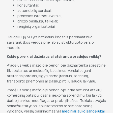
konsultantai;
automobilių servisai;
prekybos internetu verslai;
grožio paslaugų teikėjai;
renginių organizatoriai.
Daugeliui jų MB yra natūralus žingsnis pereinant nuo
savarankiškos veiklos prie labiau struktūruoto verslo
modelio.
Kokie poreikiai dažniausiai atsiranda pradėjus veiklą?
Pradėjus veiklą mažojoje bendrijoje dažnai tenka spręsti ne
tik apskaitos ar mokesčių klausimus. Verslui augant
atsiranda poreikis įsigyti darbo įrankius, techniką,
transporto priemones ar pasirūpinti jų saugiu laikymu.
Pradėjus veiklą mažojoje bendrijoje ir dar neturint atskirų
komercinių patalpų, dažnai ieškoma sprendimų, kur laikyti
darbo įrankius, medžiagas ar prekių likučius. Tokiais atvejais
nemažai statybos, aplinkotvarkos ar remonto veiklą
vykdančių verslų pasirinkimas yra
mediniai lauko sandėliukai.