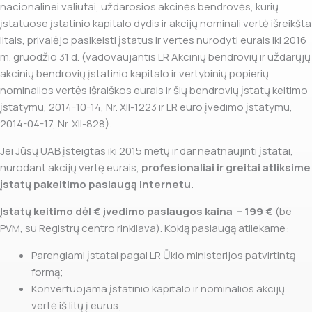
nacionalinei valiutai, uždarosios akcinės bendrovės, kurių
įstatuose įstatinio kapitalo dydis ir akcijų nominali vertė išreikšta
litais, privalėjo pasikeisti įstatus ir vertes nurodyti eurais iki 2016
m. gruodžio 31 d. (vadovaujantis LR Akcinių bendrovių ir uždarųjų
akcinių bendrovių įstatinio kapitalo ir vertybinių popierių
nominalios vertės išraiškos eurais ir šių bendrovių įstatų keitimo
įstatymu, 2014-10-14, Nr. XII-1223 ir LR euro įvedimo įstatymu,
2014-04-17, Nr. XII-828).
Jei Jūsų UAB įsteigtas iki 2015 metų ir dar neatnaujinti įstatai,
nurodant akcijų vertę eurais,
profesionaliai ir greitai atliksime
įstatų pakeitimo paslaugą internetu.
Įstatų keitimo dėl € įvedimo paslaugos kaina – 199 €
(be
PVM, su Registrų centro rinkliava). Kokią paslaugą atliekame:
Parengiami įstatai pagal LR Ūkio ministerijos patvirtintą
formą;
Konvertuojama įstatinio kapitalo ir nominalios akcijų
vertė iš litų į eurus;