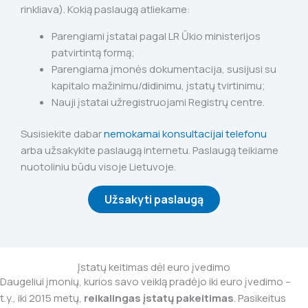
rinkliava). Kokią paslaugą atliekame:
Parengiami įstatai pagal LR Ūkio ministerijos
patvirtintą formą;
Parengiama įmonės dokumentacija, susijusi su
kapitalo mažinimu/didinimu, įstatų tvirtinimu;
Nauji įstatai užregistruojami Registrų centre.
Susisiekite dabar
nemokamai konsultacijai telefonu
arba užsakykite paslaugą internetu. Paslaugą teikiame
nuotoliniu būdu visoje Lietuvoje.
Užsakyti paslaugą
Įstatų keitimas dėl euro įvedimo
Daugeliui įmonių, kurios savo veiklą pradėjo iki euro įvedimo –
t.y., iki 2015 metų,
reikalingas įstatų pakeitimas
. Pasikeitus