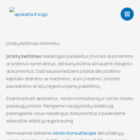
Skip
to
content
Įstatų keitimas internetu
Įstatų keitimas
reikalingas pasikeitus įmonės duomenims
ar priėmus sprendimus, dėl kurių būtina atnaujinti steigimo
dokumentus. Dažniausiai keičiami įstatai dėl įstatinio
kapitalo didinimo ar mažinimo, euro įvedimo, įmonės
pavadinimo ar kitų registruojamų pakeitimų.
Esame privati apskaitos, verslo konsultacijų ir verslo teisės
paslaugų įmonė. Rengiame naują įstatų redakciją,
parengiame visus reikalingus dokumentus ir padedame
sklandžiai atlikti jų registravimą.
Nemokamai teikiame
verslo konsultacijas
dėl uždarųjų