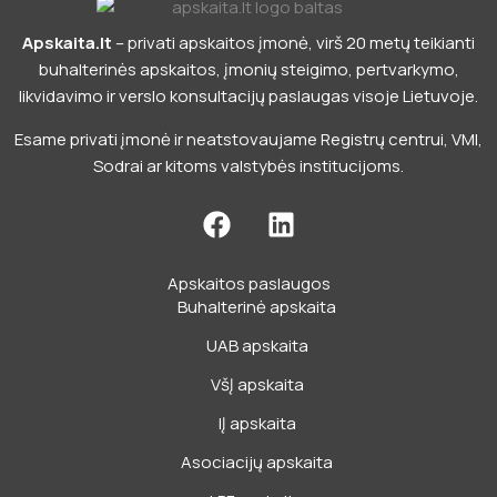
Apskaita.lt
– privati apskaitos įmonė, virš 20 metų teikianti
buhalterinės apskaitos, įmonių steigimo, pertvarkymo,
likvidavimo ir verslo konsultacijų paslaugas visoje Lietuvoje.
Esame privati įmonė ir neatstovaujame Registrų centrui, VMI,
Sodrai ar kitoms valstybės institucijoms.
F
L
a
i
c
n
Apskaitos paslaugos
e
k
Buhalterinė apskaita
b
e
o
d
UAB apskaita
o
i
VšĮ apskaita
k
n
IĮ apskaita
Asociacijų apskaita