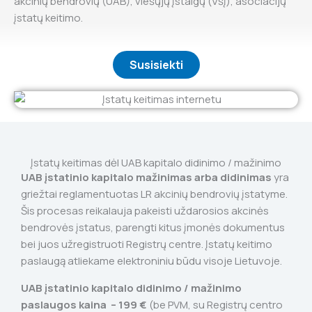
akcinių bendrovių (UAB), viešųjų įstaigų (VšĮ), asociacijų
įstatų keitimo.
Susisiekti
Įstatų keitimas dėl UAB kapitalo didinimo / mažinimo
UAB įstatinio kapitalo mažinimas arba didinimas
yra
griežtai reglamentuotas LR akcinių bendrovių įstatyme.
Šis procesas reikalauja pakeisti uždarosios akcinės
bendrovės įstatus, parengti kitus įmonės dokumentus
bei juos užregistruoti Registrų centre. Įstatų keitimo
paslaugą atliekame elektroniniu būdu visoje Lietuvoje.
UAB įstatinio kapitalo didinimo / mažinimo
paslaugos kaina – 199 €
(be PVM, su Registrų centro