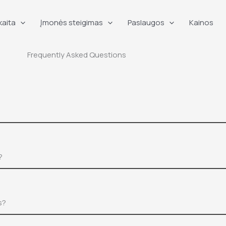
kaita
Įmonės steigimas
Paslaugos
Kainos
Frequently Asked Questions
?
s?