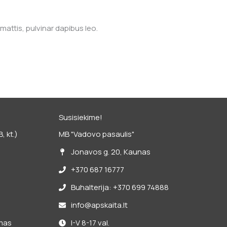
mattis, pulvinar dapibus leo.
Susisiekime!
 kt.)
MB "Vadovo pasaulis"
Jonavos g. 20, Kaunas
+370 687 16777
Buhalterija: +370 699 74888
info@apskaita.lt
imas
I-V 8-17 val.