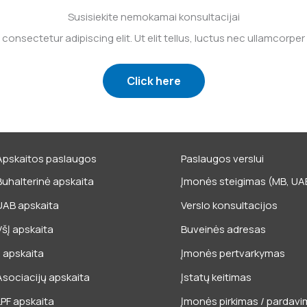
Susisiekite nemokamai konsultacijai
consectetur adipiscing elit. Ut elit tellus, luctus nec ullamcorper 
Click here
Apskaitos paslaugos
Paslaugos verslui
Buhalterinė apskaita
Įmonės steigimas (MB, UAB,
UAB apskaita
Verslo konsultacijos
VšĮ apskaita
Buveinės adresas
IĮ apskaita
Įmonės pertvarkymas
Asociacijų apskaita
Įstatų keitimas
LPF apskaita
Įmonės pirkimas / pardav