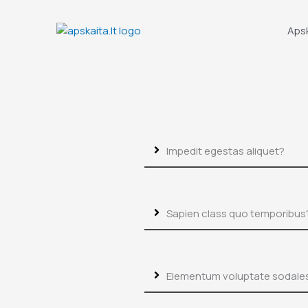
Skip
to
Aps
content
Impedit egestas aliquet?
Sapien class quo temporibus
Elementum voluptate sodale