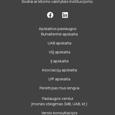
Sodrai ar kitoms valstybės institucijoms.
F
L
a
i
c
n
Apskaitos paslaugos
e
k
Buhalterinė apskaita
b
e
o
d
UAB apskaita
o
i
VšĮ apskaita
k
n
IĮ apskaita
Asociacijų apskaita
LPF apskaita
Pereiti pas mus lengva
Paslaugos verslui
Įmonės steigimas (MB, UAB, kt.)
Verslo konsultacijos