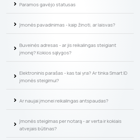
Paramos gavėjo statusas
Įmonės pavadinimas - kaip žinoti, ar laisvas?
Buveinės adresas - ar jis reikalingas steigiant
įmonę? Kokios sąlygos?
Elektroninis parašas - kas tai yra? Ar tinka Smart ID
įmonės steigimui?
Ar naujai įmonei reikalingas antspaudas?
Įmonės steigimas per notarą - ar verta ir kokiais
atvejais būtinas?