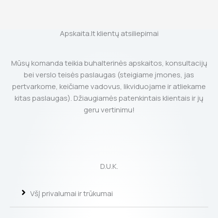
Apskaita.lt klientų atsiliepimai
Mūsų komanda teikia buhalterinės apskaitos, konsultacijų
bei verslo teisės paslaugas (steigiame įmones, jas
pertvarkome, keičiame vadovus, likviduojame ir atliekame
kitas paslaugas). Džiaugiamės patenkintais klientais ir jų
geru vertinimu!
D.U.K.
VšĮ privalumai ir trūkumai