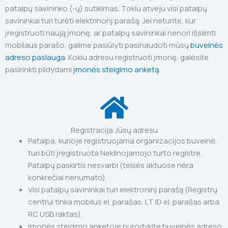
patalpų savininko (-ų) sutikimas. Tokiu atveju visi patalpų
savininkai turi turėti elektrinonį parašą. Jei neturite, kur
įregistruoti naują įmonę, ar patalpų savininkai nenori išsiimti
mobilaus parašo, galime pasiūlyti pasinaudoti mūsų
buveinės
adreso paslauga
. Kokiu adresu registruoti įmonę, galėsite
pasirinkti pildydami
įmonės steigimo anketą
.
Registracija Jūsų adresu
Patalpa, kurioje registruojama organizacijos buveinė,
turi būti įregistruota Nekilnojamojo turto registre.
Patalpų paskirtis nesvarbi (teisės aktuose nėra
konkrečiai nenumato).
Visi patalpų savininkai turi elektroninį parašą (Registrų
centrui tinka mobilus el. parašas, LT ID el. parašas arba
RC USB raktas).
Įmonės steigimo anketoje nurodykite buveinės adreso