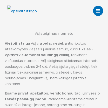
Skip
to
content
VšĮ steigimas internetu
Viešoji įstaiga
VšĮ yra pelno nesiekiantis ribotos
atsakomybės viešasis juridinis asmuo, kurio
tikslas –
vykdyti visuomenei naudingą veiklą
, tenkinant
viešuosius interesus. VšĮ steigimas atliekamas internetu,
paslaugos trukmė 2-3 d.d. Viešąją įstaigą gali steigti tiek
fiziniai, tiek juridiniai asmenys, o steigėjų kiekis
neribojamas. Steigiant VšĮ, nereikalingas įstatinis
kapitalas.
Esame privati apskaitos, verslo konsultacijų ir verslo
teisės paslaugų įmonė.
Padedame klientams greitai ir
sklandžiai įsteigti įmonę, parengiame reikalingus