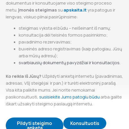
dokumentus ir konsultuojame viso steigimo proceso
metu.
Įmonės steigimas
su
apskaita.lt
yra patogus ir
lengvas, viskuo pilnai pasirūpinsime:
steigimas vyksta el.būdu – neišeinant iš namų;
konsultacija dėl teisinės formos pasirinkimo;
pavadinimo rezervavimas;
buveinės adreso registravimas (kaip patogiau, Jūsų
arba mūsų adresu);
svarbiausių dokumentų pavyzdžiai ir konsultacijos.
Ko reikia iš Jūsų?
Užpildyti anketą internetu (pavadinimas,
adresas, VšĮ steigėjai ir pan.) ir turėti elektroninį parašą.
Visa kita palikite mums. Jei norite nemokamai
pasikonsultuoti,
susisiekite Jums patogiu būdu
arba galite
iškart užsakyti steigimo paslaugą internetu.
Pildyti steigimo
Konsultuotis
anketą