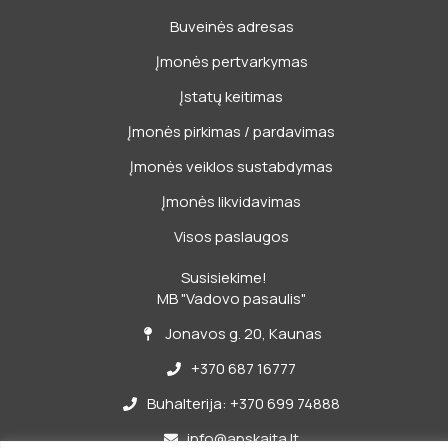
Buveinės adresas
Įmonės pertvarkymas
Įstatų keitimas
Įmonės pirkimas / pardavimas
Įmonės veiklos sustabdymas
Įmonės likvidavimas
Visos paslaugos
Susisiekime!
MB "Vadovo pasaulis"
Jonavos g. 20, Kaunas
+370 687 16777
Buhalterija: +370 699 74888
info@apskaita.lt