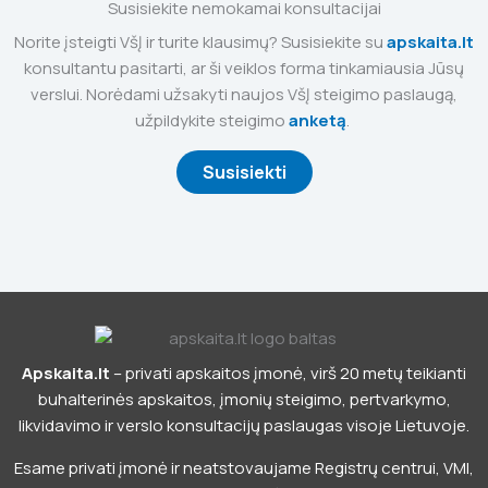
Susisiekite nemokamai konsultacijai
Norite įsteigti VšĮ ir turite klausimų? Susisiekite su
apskaita.lt
konsultantu pasitarti, ar ši veiklos forma tinkamiausia Jūsų
verslui. Norėdami užsakyti naujos VšĮ steigimo paslaugą,
užpildykite steigimo
anketą
.
Susisiekti
Apskaita.lt
– privati apskaitos įmonė, virš 20 metų teikianti
buhalterinės apskaitos, įmonių steigimo, pertvarkymo,
likvidavimo ir verslo konsultacijų paslaugas visoje Lietuvoje.
Esame privati įmonė ir neatstovaujame Registrų centrui, VMI,