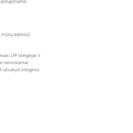
pasirūpinsime:
a mūsų adresu);
as, LPF steigėjai ir
orite nemokamai
rt užsakyti steigimo