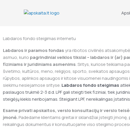
Skip
to
Aps
content
Labdaros fondo steigimas internetu
Labdaros ir paramos fondas
yra ribotos civilinės atsakomybės
asmuo, kurio
pagrindiniai veiklos tikslai – labdaros ir (ar) 
fiziniams ir juridiniams asmenims
. Sritys, kuriose teikiama 
švietimo, kultūros, meno, religijos, sporto, sveikatos apsaugos,
rūpybos, aplinkos apsaugos ir kitose visuomenei naudingomis 
siekimu nesiejamose srityse.
Labdaros fondo steigimas
atlie
paslaugos trukmė 2-3 d.d. LPF gali steigti tiek fiziniai, tiek juridi
steigėjų kiekis neribojamas. Steigiant LPF, nereikalingas įstatini
Esame privati apskaitos, verslo konsultacijų ir verslo teis
įmonė.
Padedame klientams greitai ir sklandžiai įsteigti įmonę
reikalingus dokumentus ir konsultuojame viso steigimo proces