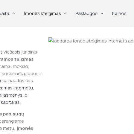
kaita
Įmonės steigimas
Paslaugos
Kainos
 viešasis juridinis
paramos teikimas
parama: mokslo,
 socialinės globos ir
ir su naudos sau
kamas internetu,
niai asmenys, o
s kapitalas.
ės paslaugų
, parengiame
o metu.
Įmonės