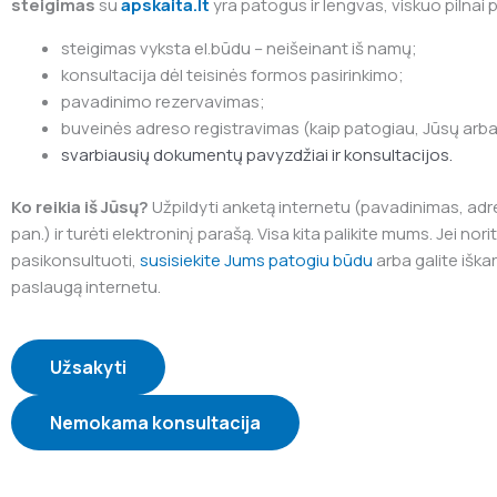
steigimas
su
apskaita.lt
yra patogus ir lengvas, viskuo pilnai 
steigimas vyksta el.būdu – neišeinant iš namų;
konsultacija dėl teisinės formos pasirinkimo;
pavadinimo rezervavimas;
buveinės adreso registravimas (kaip patogiau, Jūsų arb
svarbiausių dokumentų pavyzdžiai ir konsultacijos.
Ko reikia iš Jūsų?
Užpildyti anketą internetu (pavadinimas, adres
pan.) ir turėti elektroninį parašą. Visa kita palikite mums. Jei n
pasikonsultuoti,
susisiekite Jums patogiu būdu
arba galite iška
paslaugą internetu.
Užsakyti
Nemokama konsultacija